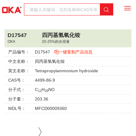
Togg
navi
D17547
四丙基氢氧化铵
OKA
20-25%的水溶液
产品编号：
D17547
一键复制产品信息
中文名称：
四丙基氢氧化铵
英文名称：
Tetrapropylammonium hydroxide
CAS号：
4499-86-9
分子式：
C
H
NO
12
29
分子量：
203.36
MDL号：
MFCD00009360