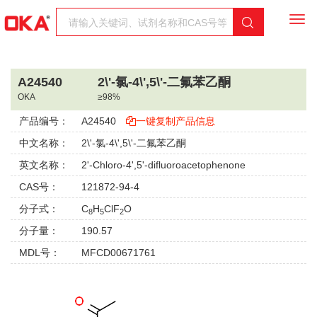
Togg
navi
A24540
2\'-氯-4\',5\'-二氟苯乙酮
OKA
≥98%
产品编号：
A24540
一键复制产品信息
中文名称：
2\'-氯-4\',5\'-二氟苯乙酮
英文名称：
2'-Chloro-4',5'-difluoroacetophenone
CAS号：
121872-94-4
分子式：
C
H
ClF
O
8
5
2
分子量：
190.57
MDL号：
MFCD00671761