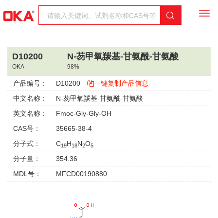
Togg
navi
D10200
N-芴甲氧羰基-甘氨酰-甘氨酸
OKA
98%
产品编号：
D10200
一键复制产品信息
中文名称：
N-芴甲氧羰基-甘氨酰-甘氨酸
英文名称：
Fmoc-Gly-Gly-OH
CAS号：
35665-38-4
分子式：
C
H
N
O
19
18
2
5
分子量：
354.36
MDL号：
MFCD00190880