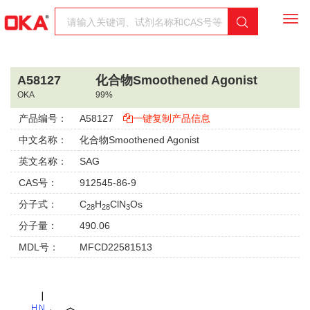
Togg
navi
A58127
化合物Smoothened Agonist
OKA
99%
产品编号：
A58127
一键复制产品信息
中文名称：
化合物Smoothened Agonist
英文名称：
SAG
CAS号：
912545-86-9
分子式：
C
H
ClN
Os
28
28
3
分子量：
490.06
MDL号：
MFCD22581513