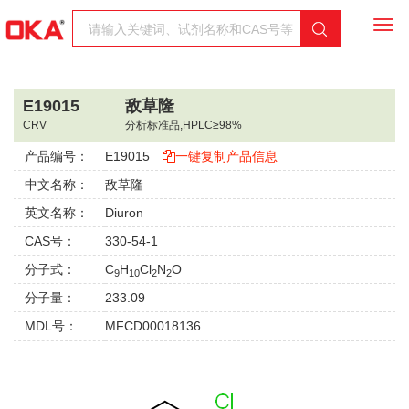
Togg
navi
E19015
敌草隆
CRV
分析标准品,HPLC≥98%
产品编号：
E19015
一键复制产品信息
中文名称：
敌草隆
英文名称：
Diuron
CAS号：
330-54-1
分子式：
C
H
Cl
N
O
9
10
2
2
分子量：
233.09
MDL号：
MFCD00018136