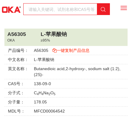
Togg
navi
A56305
L-苹果酸钠
OKA
≥95%
产品编号：
A56305
一键复制产品信息
中文名称：
L-苹果酸钠
英文名称：
Butanedioic acid,2-hydroxy-, sodium salt (1:2),
(2S)-
CAS号：
138-09-0
分子式：
C
H
Na
O
4
4
2
5
分子量：
178.05
MDL号：
MFCD00064542