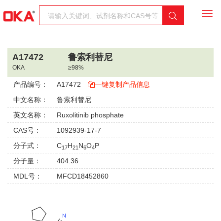
Togg
navi
A17472
鲁索利替尼
OKA
≥98%
产品编号：
A17472
一键复制产品信息
中文名称：
鲁索利替尼
英文名称：
Ruxolitinib phosphate
CAS号：
1092939-17-7
分子式：
C
H
N
O
P
17
21
6
4
分子量：
404.36
MDL号：
MFCD18452860