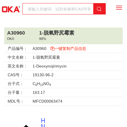
Togg
navi
A30960
1-脱氧野尻霉素
OKA
98%
产品编号：
A30960
一键复制产品信息
中文名称：
1-脱氧野尻霉素
英文名称：
1-Deoxynojirimycin
CAS号：
19130-96-2
分子式：
C
H
NO
6
13
4
分子量：
163.17
MDL号：
MFCD00063474