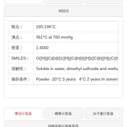
MSDS
熔点：
195-196°C
沸点：
361°C at 760 mmHg
密度：
1.4560
SMILES：
O([H])[C@@]1([H])[C@@]([H])([C@]([H])(C([H])([H]
溶解性：
Soluble in water, dimethyl sulfoxide and methanol.
储存条件：
Powder -20°C 3 years 4°C 2 years In solvent -8
摩尔计算器
稀释计算器
分子量计算器
动物实验计算换算器